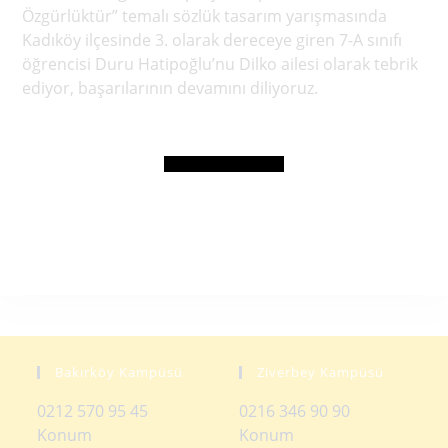
Özgürlüktür” temalı sözlük tasarım yarışmasında
Kadıköy ilçesinde 3. olarak dereceye giren 7-A sınıfı
öğrencisi Duru Hatipoğlu’nu Dilko ailesi olarak tebrik
ediyor, başarılarının devamını diliyoruz.
Bakırköy Kampüsü
Ziverbey Kampüsü
0212 570 95 45
0216 346 90 90
Konum
Konum