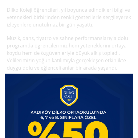
Dilko Koleji öğrencileri, yıl boyunca edindikleri bilgi ve
yetenekleri birbirinden renkli gösterilerle sergileyerek
izleyenlere unutulmaz bir gün yaşattı.
Müzik, dans, tiyatro ve sahne performanslarıyla dolu
programda öğrencilerimiz hem yeteneklerini ortaya
koydu hem de özgüvenleriyle büyük alkış topladı.
Velilerimizin yoğun katılımıyla gerçekleşen etkinlikte
duygu dolu ve eğlenceli anlar bir arada yaşandı.
Öğrencilerimizin özverili çalışmaları ve
öğretmenlerimizin emekleri sayesinde hazırlanan
gösteriler, izleyicilerden tam not aldı. Sahnedeki her
performans; disiplinin, ekip çalışmasının ve sanatın
bir araya geldiği özel anlara dönüştü.
Dilko Koleji olarak öğrencilerimizin akademik
başarılarının yanı sıra sanatsal, kültürel ve sosyal