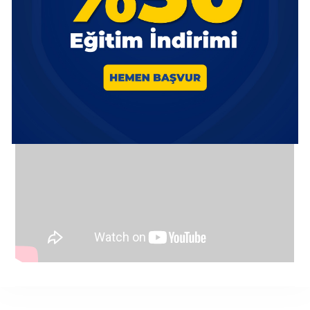
gelişimlerini desteklemeye devam ediyor; bu güzel
organizasyonda emeği geçen tüm öğretmenlerimize,
öğrencilerimize ve bizleri yalnız bırakmayan değerli
velilerimize teşekkür ediyoruz.