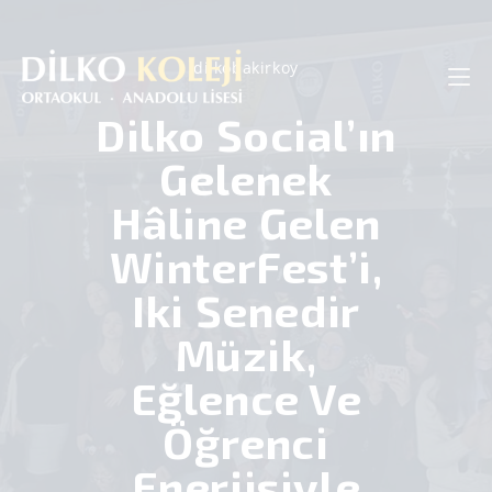
dilkobakirkoy
Dilko Social’ın
Gelenek
Hâline Gelen
WinterFest’i,
Iki Senedir
Müzik,
Eğlence Ve
Öğrenci
Enerjisiyle